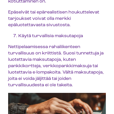
kotiuttaminen on.
Epäselvät tai epärealistisen houkuttelevat
tarjoukset voivat olla merkki
epäluotettavasta sivustosta.
Käytä turvallisia maksutapoja
Nettipelaamisessa rahaliikenteen
turvallisuus on kriittistä. Suosi tunnettuja ja
luotettavia maksutapoja, kuten
pankkikortteja, verkkopankkimaksuja tai
luotettavia e-lompakoita. Vältä maksutapoja,
joita ei voida jäljittää tai joiden
turvallisuudesta ei ole takeita.