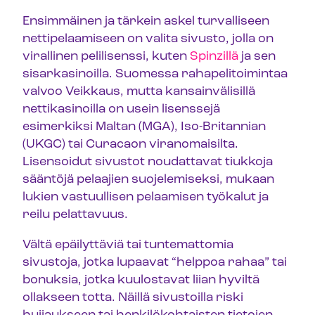
Ensimmäinen ja tärkein askel turvalliseen
nettipelaamiseen on valita sivusto, jolla on
virallinen pelilisenssi, kuten
Spinzillä
ja sen
sisarkasinoilla. Suomessa rahapelitoimintaa
valvoo Veikkaus, mutta kansainvälisillä
nettikasinoilla on usein lisenssejä
esimerkiksi Maltan (MGA), Iso-Britannian
(UKGC) tai Curacaon viranomaisilta.
Lisensoidut sivustot noudattavat tiukkoja
sääntöjä pelaajien suojelemiseksi, mukaan
lukien vastuullisen pelaamisen työkalut ja
reilu pelattavuus.
Vältä epäilyttäviä tai tuntemattomia
sivustoja, jotka lupaavat “helppoa rahaa” tai
bonuksia, jotka kuulostavat liian hyviltä
ollakseen totta. Näillä sivustoilla riski