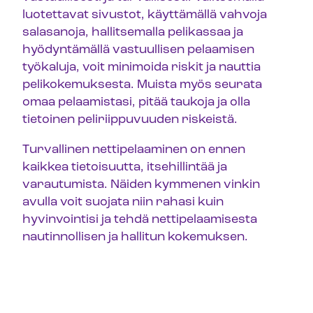
luotettavat sivustot, käyttämällä vahvoja
salasanoja, hallitsemalla pelikassaa ja
hyödyntämällä vastuullisen pelaamisen
työkaluja, voit minimoida riskit ja nauttia
pelikokemuksesta. Muista myös seurata
omaa pelaamistasi, pitää taukoja ja olla
tietoinen peliriippuvuuden riskeistä.
Turvallinen nettipelaaminen on ennen
kaikkea tietoisuutta, itsehillintää ja
varautumista. Näiden kymmenen vinkin
avulla voit suojata niin rahasi kuin
hyvinvointisi ja tehdä nettipelaamisesta
nautinnollisen ja hallitun kokemuksen.