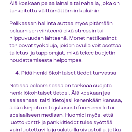
Älä koskaan pelaa lainalla tai rahalla, joka on
tarkoitettu välttämättömiin kuluihin.
Pelikassan hallinta auttaa myös pitämään
pelaamisen viihteenä eikä stressin tai
riippuvuuden lähteenä. Monet nettikasinot
tarjoavat työkaluja, joiden avulla voit asettaa
talletus- ja tappiorajat, mikä tekee budjetin
noudattamisesta helpompaa.
Pidä henkilökohtaiset tiedot turvassa
Netissä pelaamisessa on tärkeää suojata
henkilökohtaiset tietosi. Älä koskaan jaa
salasanaasi tai tilitietojasi kenenkään kanssa,
äläkä kirjoita niitä julkisesti foorumeille tai
sosiaaliseen mediaan. Huomioi myös, että
luottokortti- ja pankkitiedot tulee syöttää
vain luotettavilla ja salatuilla sivustoilla, jotka