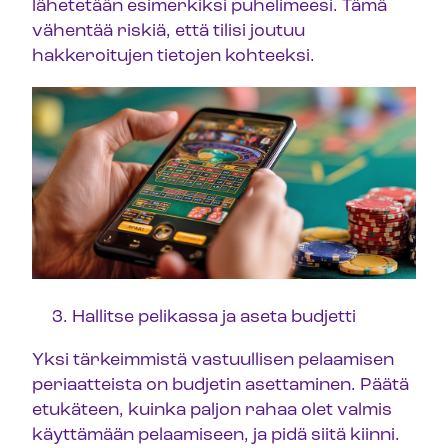
lähetetään esimerkiksi puhelimeesi. Tämä
vähentää riskiä, että tilisi joutuu
hakkeroitujen tietojen kohteeksi.
Hallitse pelikassa ja aseta budjetti
Yksi tärkeimmistä vastuullisen pelaamisen
periaatteista on budjetin asettaminen. Päätä
etukäteen, kuinka paljon rahaa olet valmis
käyttämään pelaamiseen, ja pidä siitä kiinni.