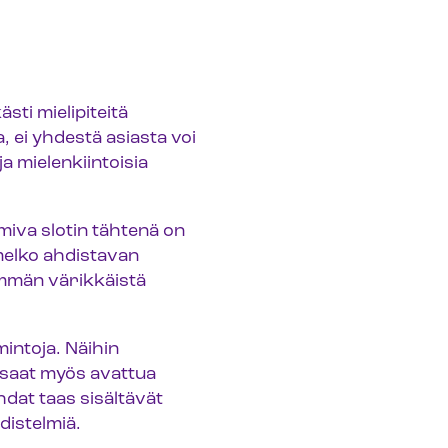
sti mielipiteitä
a, ei yhdestä asiasta voi
ja mielenkiintoisia
miva slotin tähtenä on
 melko ahdistavan
emmän värikkäistä
mintoja. Näihin
 saat myös avattua
hdat taas sisältävät
distelmiä.