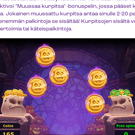
ktivoi "Muussaa kurpitsa" -bonuspelin, jossa pääset ki
 Jokainen muussattu kurpitsa antaa sinulle 2-20 pal
enemmän palkintoja se sisältää! Kurpitsojen sisältä vo
ertoimia tai käteispalkintoja.