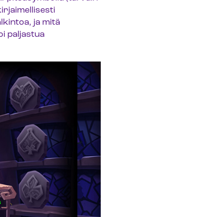
rjaimellisesti
kintoa, ja mitä
i paljastua