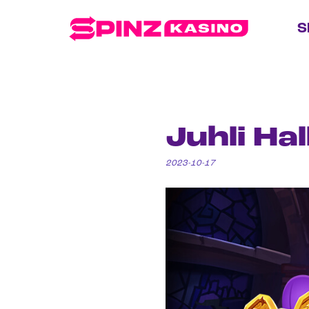
S
Juhli Ha
2023-10-17