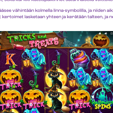
äsee vähintään kolmella linna-symbolilla, ja niiden a
 kertoimet lasketaan yhteen ja kerätään talteen, ja ne