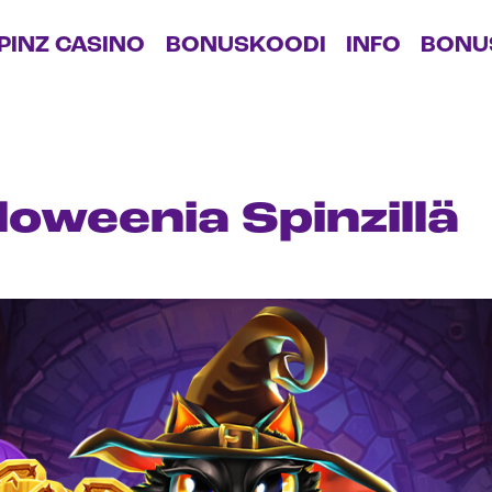
PINZ CASINO
BONUSKOODI
INFO
BONU
lloweenia Spinzillä