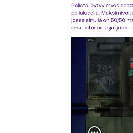
Pelistä löytyy myös scatt
pelialueella. Maksimivoi
jossa sinulla on 50/50 ma
erikoistoimintoja, joten 