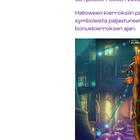
Halloween-kierroksiin pä
symboleista paljastuneet
bonuskierroksen ajan.