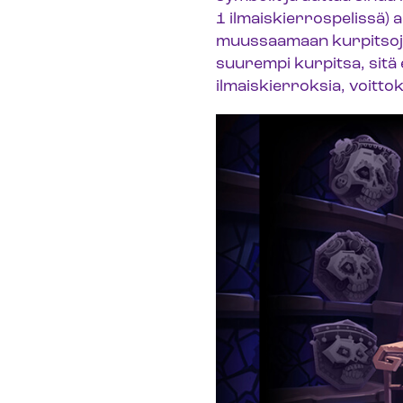
1 ilmaiskierrospelissä) a
muussaamaan kurpitsoja.
suurempi kurpitsa, sitä 
ilmaiskierroksia, voittok